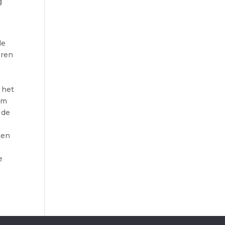
g
le
aren
 het
om
 de
ken
e