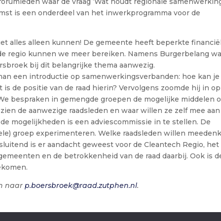
 forumleden waar de vraag ‘Wat houdt regionale samenwerkin
nkomst is een onderdeel van het inwerkprogramma voor de
et alles alleen kunnen! De gemeente heeft beperkte financië
e regio kunnen we meer bereiken. Namens Burgerbelang w
rsbroek bij dit belangrijke thema aanwezig.
man een introductie op samenwerkingsverbanden: hoe kan je
s de positie van de raad hierin? Vervolgens zoomde hij in op
We bespraken in gemengde groepen de mogelijke middelen 
 zien de aanwezige raadsleden en waar willen ze zelf mee aan
 de mogelijkheden is een adviescommissie in te stellen. De
mele) groep experimenteren. Welke raadsleden willen meeden
luitend is er aandacht geweest voor de Cleantech Regio, het
emeenten en de betrokkenheid van de raad daarbij. Ook is d
gekomen.
en naar
p.boersbroek@raad.zutphen.nl
.