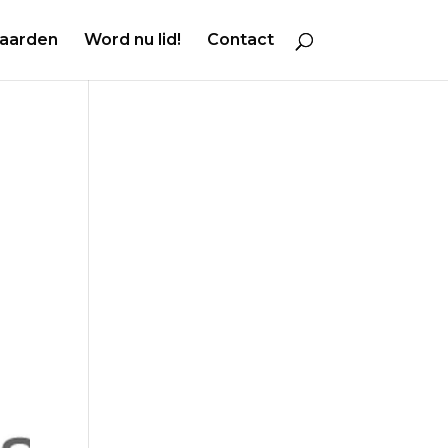
aarden
Word nu lid!
Contact
g