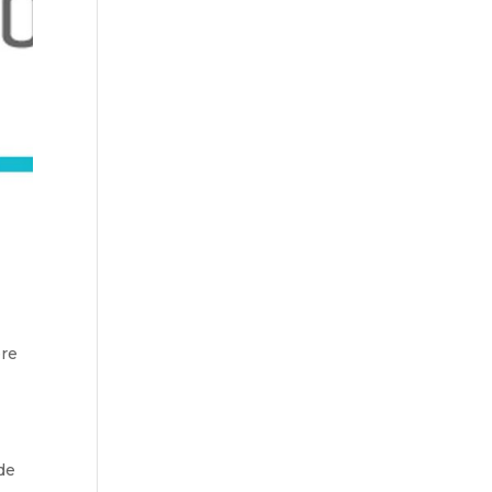
ere
de