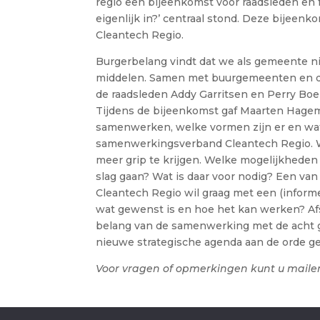
regio een bijeenkomst voor raadsleden en
eigenlijk in?’ centraal stond. Deze bijee
Cleantech Regio.
Burgerbelang vindt dat we als gemeente ni
middelen. Samen met buurgemeenten en d
de raadsleden Addy Garritsen en Perry Boe
Tijdens de bijeenkomst gaf Maarten Hage
samenwerken, welke vormen zijn er en wat i
samenwerkingsverband Cleantech Regio. 
meer grip te krijgen. Welke mogelijkheden
slag gaan? Wat is daar voor nodig? Een van
Cleantech Regio wil graag met een (infor
wat gewenst is en hoe het kan werken? Afs
belang van de samenwerking met de acht g
nieuwe strategische agenda aan de orde 
Voor vragen of opmerkingen kunt u mail