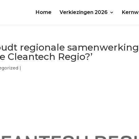
Home
Verkiezingen 2026
Kernw
oudt regionale samenwerkin
de Cleantech Regio?’
egorized
|