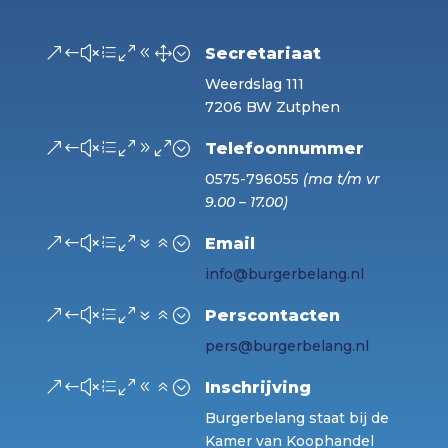
&#xe081;
Secretariaat
Weerdslag 111
7206 BW Zutphen
&#xe090;
Telefoonnummer
0575-796055
(ma t/m vr
9.00 – 17.00)
&#xe076;
Email
info@burgerbelang.nl
&#xe076;
Perscontacten
pers@burgerbelang.nl
&#xe086;
Inschrijving
Burgerbelang staat bij de
Kamer van Koophandel