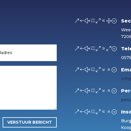
&#xe081;
Sec
Weer
720
&#xe090;
Tel
057
&#xe076;
Ema
info
&#xe076;
Per
pers
&#xe086;
Ins
Burg
VERSTUUR BERICHT
Koop