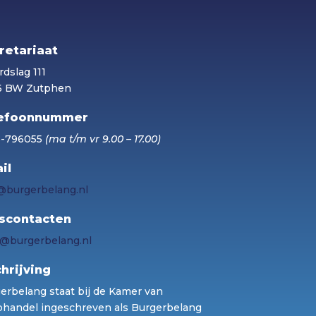
retariaat
dslag 111
6 BW Zutphen
efoonnummer
5-796055
(ma t/m vr 9.00 – 17.00)
il
@burgerbelang.nl
scontacten
@burgerbelang.nl
chrijving
erbelang staat bij de Kamer van
handel ingeschreven als Burgerbelang