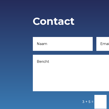
Contact
3 + 5
=